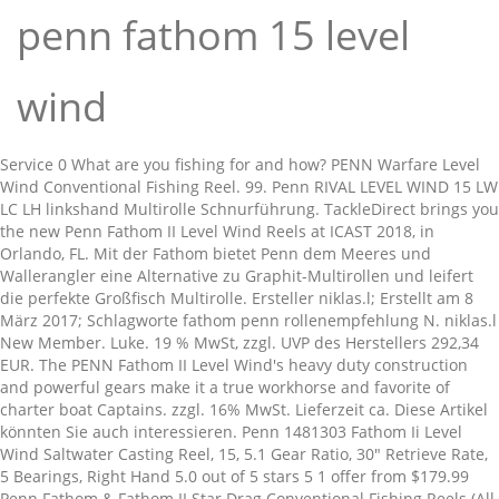
penn fathom 15 level
wind
Service 0 What are you fishing for and how? PENN Warfare Level Wind Conventional Fishing Reel. 99. Penn RIVAL LEVEL WIND 15 LW LC LH linkshand Multirolle Schnurführung. TackleDirect brings you the new Penn Fathom II Level Wind Reels at ICAST 2018, in Orlando, FL. Mit der Fathom bietet Penn dem Meeres und Wallerangler eine Alternative zu Graphit-Multirollen und leifert die perfekte Großfisch Multirolle. Ersteller niklas.l; Erstellt am 8 März 2017; Schlagworte fathom penn rollenempfehlung N. niklas.l New Member. Luke. 19 % MwSt, zzgl. UVP des Herstellers 292,34 EUR. The PENN Fathom II Level Wind's heavy duty construction and powerful gears make it a true workhorse and favorite of charter boat Captains. zzgl. 16% MwSt. Lieferzeit ca. Diese Artikel könnten Sie auch interessieren. Penn 1481303 Fathom Ii Level Wind Saltwater Casting Reel, 15, 5.1 Gear Ratio, 30" Retrieve Rate, 5 Bearings, Right Hand 5.0 out of 5 stars 5 1 offer from $179.99 Penn Fathom & Fathom II Star Drag Conventional Fishing Reels (All Models & Sizes) Answer. Finden Sie Top-Angebote für Penn Fathom II 15 Level Wind / Verstärker Angelrolle bei eBay. 19 % MwSt, zzgl. Penn RIVAL LEVEL WIND 20 LW LC LH linkshand Multirolle Schnurführung. Schnurfassungsringe. The PENN Fathom II Level Wind’s heavy duty construction and powerful gears make it a true workhorse and favourite of charter boat Captains. Penn Fathom 15 Level Wind. It is designed to handle extreme abuse day-in and day-out. Schreiben Sie die erste Bewertung zu diesem Produkt und helfen Sie so anderen Kunden bei Ihrer Kaufentscheidung. Fathom bietet Penn dem Meeres und Wallerangler eine Alternative zu Graphit-Multirollen. Die neue "Live Spindel"-Spule zeigt Ihnen an, ob die Spule zu 1/3, 2/3 oder voll bespult ist. Penn Fathom II Level Wind Salzwasser Casting Reel 50 3.7:1 Übersetzung 76,2 cm Retriever-Rate 5 Lager rechts HT-100 Kohlefaser-Schleifscheiben. In the big wide world of fishing gear, nothing comes to mind faster than Penn reels. Leider ist dieses Produkt nicht mehr verfügbar. Modell: 15Kapazität: 290m/0,38mmÜbersetzung: 4,3:1Gewicht: 538g, PrimaryCat: Free delivery and returns on all eligible orders. Whether you are bottom-fishing or casting live bait, the Fathom II will stand up to the hardest fishing conditions. Bereits ab 59,00 € Große Shopvielfalt Testberichte & Meinungen | Jetzt Penn Warefare Level Wind 15 günstig kaufen bei idealo.de 3+ watchers. zum Produkt. Unser Serviceteam ist Montags bis Freitags von 9:00 bis 19:00 Uhr erreichbar. Diese Anfrage ist bis zu 30 Tage aktiv und wird anschließend automatisch gelöscht. Zum Hauptinhalt wechseln. Alle Preise inkl. Finanzierung ab 3,04 € / Monat. 4.5 out of 5 stars. CusLevel: Wenn Sie auf unserer Seite weitersurfen stimmen Sie der, von Hersteller: [Penn] (nicht mehr verfügbar). Bitte schicken Sie mir eine E-Mail, wenn folgendes Produkt noch einmal im Shop verfügbar sein sollte: Leider können wir nicht garantieren, dass dieser Artikel zu einem späteren Zeitpunkt tatsächlich noch einmal verfügbar ist. - HT-100 unterstütztes Versa Drag Brems-System Optionale Cookies verbessern die Performance und die Besuchererfahrung auf dieser Seite. Ab 75 € Bestellwert, liefern wir versandkostenfrei. Die hochwertige Konstruktion und leistungsstarke Übersetzung machen die PENN Fathom II Level Wind zu einer erstklassigen Wahl und zum Liebling vieler Angler. The Penn has more drag and line capacity and is larger in size. Versand) Grundpreis: 169,95€/ Stk: Inhalt 1Stk: Artikelnummer: 1206076: Lieferzeit ***: Gewicht: 2 kg EAN: 031324203020: Externe Artikel-Nr: 031324203020: Energieeffizienz In den Warenkorb Merkzettel Produktbeschreibung drucken. The PENN Fathom II Level Wind's heavy duty construction and powerful gears make it a true workhorse and favorite of charter boat Captains. Penn has made its mark as an American household name and is feared by fish worldwide. ActCat: Penn Fathom II Level Wind fishing reel information concerning reel specs, line capacity, gear ratio, etc. Produkt erfolgreich in den Warenkorb gelegt. New for 2018, the Penn Fathom II Level Wind reels make a number of improvements on the previous generation, which was well received as one of the most durable and castable star-drag conventional reels in its class. Penn Fathom Level Wind empfelhlenswert. Die Rolle eignet sich ideal fur eine alltägliche intensive Nutzung. PENN - Fathom Level Wind EUR 159,99 Bitte wählen Sie: * PENN - Fathom Level Wind 15 - €159,99 PENN - Fathom Level Wind 20 - €169,99 PENN - Fathom Level Wind 25 - €179,99 $158.28 to $174.12. Sofort Verfügbar 1 - 3 Werktage In den Warenkorb. Penn Fathom reels are affordable, effective, and durable, making them one of the best value purchases on the market. Brand New. Ob Sie am Grund fschen oder Koderfische auswerfen, die Fathom II ist mit allen Wassern gewaschen. which is better? inkl. maximale Verwindungsfreiheit der Rolle selbst in Extremsituationen. inkl. Penn Fathom Star Drag 15 Multirolle. Whether you are bottom-fishing or casting live bait, the Fathom II will stand up to the hardest fishing conditions. MwSt., zzgl. 1 Answer. zzgl. It is designed to handle extreme abuse day-in and day-out. 0. From Germany. Get it as soon as Tue, Jan 12. In den Warenkorb. AllSelectedCat: Shop Penn 1481303 Fathom Ii Level Wind Saltwater Casting Reel, 15, 5.1 Gear Ratio, 30" Retrieve Rate, 5 Bearings, Right Hand. Versandkosten . Versandkosten . $202.21 . Es wurde eine E-Mail an die angegebene Adresse versendet. In den Warenkorb. Sie werden informiert wenn das Produkt wieder verfügbar ist. 16% MwSt. Kostenlose Lieferung für viele Artikel! Penn fathom level wind reels or shimano torium (20) reel? Penn Rival 15 Level Wind LH zurück zu Rollen. Das, kraftvoll übersetzte Hauptgetriebe (4,3:1) aus Bronze und das, Gehäuse sowie Seitendeckel aus DieCast Aluminium sorgen für eine. Abonnieren Sie unseren Newsletter und erhalten Sie immer unsere neuesten Angebote: Seite aufbereitet von benny.ico.de.angelplatz.de, Angelplatz.de verwendet Cookies, um Ihnen den bestmöglichen Service zu gewährleisten. Zum Hauptinhalt wechseln.de Hallo, Anmelden. 174,99 € Inkl. Bitte bestätigen Sie diese mit dem Link in der Email. Penn Fathom 25 Linkshand Level Wind: Amazon.de: Sport & Freizeit. Details zum Artikel: Penn Fathom 15 Level Wind. - 4 geschützte Kugellager Jetzt bewerten! Submitted by: Customer Service on December 26, 2014. Penn Fathom 15 Star Drag Multirolle Hersteller Penn Art-Nr. Versandkostenfreie Lieferung ab 30EUR Einkaufswert in Deutschland. Die neue "Live Spindel"-Spule zeigt Ihnen an, ob die Spule zu 1/3, 2/3 oder voll bespult ist. Die Fathom Serie besticht durch ihre extreme Kraft und Stabilität. 13 product ratings - Penn Fathom 15 Lever Drag / Multipliers / Fishing. LastCat: 4.7 out of 5 stars 275. Description. They are both good reels. Sonderangebot. Buy It Now +$24.23 shipping. From United Kingdom. 219,16 EUR / Stück. von Hersteller: [Penn] (nicht mehr verfügbar) Eine neue Generation Voll-Metall Multirollen mit Schnurführung. The following Penn fathom review will include the star drag, lever drag, and two-speed models. 19 % MwSt, zzgl. It is designed to handle extreme abuse day-in and day-out. Registriert 8 März 2017 Beiträge 2 Alter 24. - “Live Spindel” Spule Whether you are bottom-fishing or casting live bait, the Fathom II will stand up to the hardest fishing conditions. Vergleichsliste-26%. Prime entdecken Sport & Freizeit Los Suche DE Hallo! Whether you are bottom-fishing or casting live bait, the Fathom II will stand up to the hardest fishing conditions. Penn Squall Lever Drag 2 Speed Conventional Fishing Reel. 8 März 2017 #1 Hallöchen in die Runde, ich bin zu Zeit auf der Suche nach einer linkshänder Multirolle für den diesjährigen Norwegentripp. It is designed to handle extreme abuse day-in and day-out. Penn Fathom 15 Level Wind - Artikel: Penn Fathom 15 Level Wind von Penn. or Best Offer +$9.99 shipping. 59,99 € Stck. FATHOM 15 Levelwind 4.30 :1 290m 0.38 mm 538 g 61.00 cm. 59,99 € Inkl. - Geschmiedete Aluminium-Spule Ihre Anfrage konnte leider nicht gespeichert werden! Die Schnurverlegung aus Edelstahl und eine Spule aus geschmiedetem, Aluminium runden die Modelle ab. $249.95 $ 249. The PENN® Fathom low profile baitcast reels offer all the features you need to tackle the toughest saltwater fish. Versandkosten, *Abgerundete prozentuale Ersparnis im Vergleich zur unverbindlichen Preisempfehlung des Herstellers, **Unverbindliche Preisempfehlung des Herstellers, Savage Gear Futtermittel -Teige und Boilies. Home Kontakt. 0 - Hauptantriebsräder aus Bronze Die neue “Live Spindle”-Spule zeigt Ihnen an, ob die Spule zu 1/3, 2/3 oder voll bespult ist. Die Penn Rival wurde als extrem vielseitige Universalrolle entwickelt, die zudem einen günstigen Preis bietet. - Schnurführungs-System aus Edelstahl. 19% MwSt. 0 0 Grundpreis: 219,16 EUR / pro Stück. Penn Fathom 15 Lever Drag 2-Speed Rechtshand Hersteller Penn Art-Nr. $79.99 $ 79. SelectedCat: Die neue “Live Spindle”-Spule zeigt Ihnen an, ob die Spule zu 1/3, 2/3 oder voll bespult ist. 2-7 Tage. They are different animals. Die Star Drag Modelle eignen sich durch die fehlende Schnurführung und den Quersteg besonders gut zum Werfen. inkl. Brand New. The key addition in the Fathom II is Penn's Fast Gear Access Sideplate. - Gehäuse und Seitenplatten aus Diecast-Aluminium Mit insgesamt 5 unterschiedlichen, Modellen wird der gesamte Meeresbereich abgedeckt. Für die hilfreichste Bewertung verlosen wir regelmäßig einen 50,-€ Angelplatz.de Gutschein. Get it as soon as Fri, Jan 15. Eine neue Generation Voll-Metall Multirollen mit Schnurführung. PENN Fathom II Star Drag; PENN Fathom Level Wind; PENN Fathom Lever Drag; PENN Fathom Lever Drag 2 Speed; PENN General Purpose; PENN GS Mag 4; PENN International VI Vielen Dank, Ihre Anfrage wurde versendet. The Shimano is