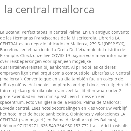
la central mallorca
La Botana: Perfect tapas in central Palma! En un antiguo convento
de las Hermanas Franciscanas de la Misericordia. Libreria LA
CENTRAL es un negocio ubicado en Mallorca, 279 5-1(DESP.5Y6),
Barcelona, en el barrio de La Dreta De L'eixample del distrito de
Eixample. Check onze live COVID-19-pagina voor meer informatie
over reisbeperkingen voor Spanjeen mogelijke
quarantainevereisten bij aankomst. Al principi les calderes
empraven lignit mallorquí com a combustible. Librerías La Central
( mallorca ). Convento que en su día también fue un colegio de
niños y niñas. Het mooie complex is omringd door een uitgebreide
tuin en je kan gebruikmaken van veel faciliteiten waaronder 2
grote zwembaden, een minisplash, een fitness en een
spacentrum. Foto van Iglesia de la Misión, Palma de Mallorca:
Bóveda central. Lees hotelbeoordelingen en kies voor uw verblijf
het hotel met de beste aanbieding. Opiniones y valoraciones LA
CENTRAL ( san miguel ) en Palma de Mallorca (Illes Balears),
teléfono 971719271. 626.540.364 930 153 772 L a … Add to wishlist