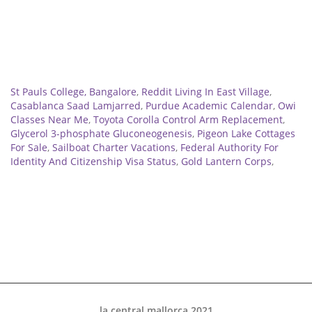
Related
St Pauls College, Bangalore
,
Reddit Living In East Village
,
Casablanca Saad Lamjarred
,
Purdue Academic Calendar
,
Owi
Classes Near Me
,
Toyota Corolla Control Arm Replacement
,
Glycerol 3-phosphate Gluconeogenesis
,
Pigeon Lake Cottages
For Sale
,
Sailboat Charter Vacations
,
Federal Authority For
Identity And Citizenship Visa Status
,
Gold Lantern Corps
,
la central mallorca 2021