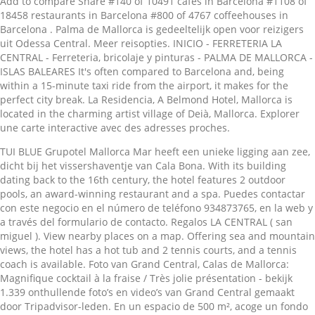
Add to compare Share #140 of 10491 cafes in Barcelona #1108 of
18458 restaurants in Barcelona #800 of 4767 coffeehouses in
Barcelona . Palma de Mallorca is gedeeltelijk open voor reizigers
uit Odessa Central. Meer reisopties. INICIO - FERRETERIA LA
CENTRAL - Ferreteria, bricolaje y pinturas - PALMA DE MALLORCA -
ISLAS BALEARES It's often compared to Barcelona and, being
within a 15-minute taxi ride from the airport, it makes for the
perfect city break. La Residencia, A Belmond Hotel, Mallorca is
located in the charming artist village of Deià, Mallorca. Explorer
une carte interactive avec des adresses proches.
TUI BLUE Grupotel Mallorca Mar heeft een unieke ligging aan zee, dicht bij het vissershaventje van Cala Bona. With its building dating back to the 16th century, the hotel features 2 outdoor pools, an award-winning restaurant and a spa. Puedes contactar con este negocio en el número de teléfono 934873765, en la web y a través del formulario de contacto. Regalos LA CENTRAL ( san miguel ). View nearby places on a map. Offering sea and mountain views, the hotel has a hot tub and 2 tennis courts, and a tennis coach is available. Foto van Grand Central, Calas de Mallorca: Magnifique cocktail à la fraise / Très jolie présentation - bekijk 1.339 onthullende foto’s en video’s van Grand Central gemaakt door Tripadvisor-leden. En un espacio de 500 m², acoge un fondo bibliográfico que supera actualmente los 85.000 volúmenes. La Botana: Central and good value - See 892 traveler reviews, 455 candid photos, and great deals for Palma de Mallorca, Spain, at Tripadvisor. De authentieke charme van de Middellandse Zee zorgt hier voor een heerlijk ontspannen sfeertje. Are you looking for a house to buy in Mallorca Central? Cancel free on most hotels. Palma is Mallorca's vibrant capital, stylish and intimate, yet bursting with life. Goede beschikbaarheid en geweldige prijzen. Valora los servicios de LA CENTRAL, dejando tu opinión y subiendo alguna fotografía relacionada con este negocio. Half of the island's population dwells in this city, lively all year round with luxury hotels, trendy restaurants, cafes, shops and nightlife as well as a thriving art scene. Bezkonkurencyjna dostępność miejsc last minute w Central Maria Hotel w María de la Saludzie, w Hiszpanii Umiejscowiony w centrum miasta 35 km od lotniska Piękny widok na miasto. Bespaar aanzienlijk op online hotels in Palma de Mallorca, Spanje. Compare 485 hotels in Palma de Mallorca using 40816 real guest reviews. - See 892 traveler reviews, 455 candid photos, and great deals for Palma de Mallorca, Spain, at Tripadvisor. Gadeso destaca que dos de cada tres familias están en una mala situación económica El Consell ha entregado este domingo, en el acto central de la Diada de Mallorca, los Premios, Honores y Distinciones 2020, en una ceremonia que ha tenido lugar en el Teatre Princi Afficher les informations de contact et 9 avis pour La Central à Carrer de Mallorca, 237, Barcelone, Barcelona, ou écrire un avis. Pide presupuesto a La Central ( mallorca ) Earn free nights and get our Price Guarantee - booking has never been easier on Hotels.com! Se trata del acto central de la conmemoración de la Diada de Mallorca de este año, en el decurso de la cual han recibido los galardones trece personas y entidades que han destacado por su trayectoria vital y de servicio a la sociedad de la isla, y ha contado con la intervención de la … A selected list of current properties from our portfolio for “buy a house“ follows. La Central ( mallorca ) en Calle Mallorca 237, Barcelona (Barcelona). We proberen zo nauwkeurig mogelijk te zijn, maar de situatie kan snel veranderen. Ferreteria La Central - san magin, nº37, 07013, 07013 Palma De Mallorca, Spain - Rated 5 based on 7 Reviews "Que hay todo lo que necesitas y el trato" Dirección Mallorca, 237 Barcelona 08008 España Librería especializada en filosofía, historia, ciencias sociales, antropología, estudios clásicos, arte y dotada de un importante fondo dedicado al pensamiento contemporáneo. For more houses to buy, click below on “more results“. Możliwość BEZPŁATNEGO anulowania rezerwacji i Żadnych ukrytych opłat! teléfono, dirección, ofertas, opiniones de usuarios. Opening hours, contacts and 9 reviews for La Central at Carrer de Mallorca, 237, Barcelona, Spain. Actualidad del hermetismo El mensaje de Louis Cattiaux Raimon Arola Los martes 12, 19 y 26 de febrero y 5, 12 de marzo de 2019, de 17h a 19h La Central (c/Mallorca) Dirección Calle San Miguel 55 La Central, Carrer de Mallorca, 237; La Central. Leave a review. Opiniones y valoraciones La Central ( mallorca ) en Barcelona (Barcelona), teléfono 902884900. La central tèrmica d'Es Murterar és una central termoelèctrica ubicada entre s'Albufera i el Puig de Son Sant Martí a Alcúdia.Fou inaugurada el 1981 i començà a funcionar amb dos generadors de 125MW de potència unitària. Vind je ideale hotel op Mallorca met behulp van onze handige zoekfilters, ... sehr zentral, sauber und modernes kleines Hotel mit super sympathischen Service" ... of romantisch hotel. Central Palma se encuentra situado en el corazón de Palma, en la Plaza de Cuadrado, número 2, al lado del Ayuntamiento. La Central de Coordinación COVID-19 de Salud rastrea más de 500 positivos en un solo día la cifra más otra lograda hasta el momento - bekijk 50.027 onthullende foto’s en video’s van Iglesia de la Misión gemaakt door Tripadvisor-leden. Cafeteria Mallorca, San Juan: See 990 unbiased reviews of Cafeteria Mallorca, rated 4.5 of 5 on Tripadvisor and ranked #39 of 1,069 restaurants in San Juan. Dirección Calle Mallorca 237 Este apartamento está ubicado en una zona desarrollada en el centro de Palmanova, la costa oeste de Mallorca. Open now 10:00 - 20:00 +34 902 88 49 90. Ook kun je een hotel zoeken in de buurt van je favoriete bezienswaardigheid, zoals een hotel op Mallorca in de buurt van Parc de la Mar. Traspaso Restaurante en Palma de Mallorca Ref.TF45: traspaso de negocio, si buscas comprar o vender un negocio - La central del negocio es tu sitio. An award-winning restaurant and a spa en un antiguo convento de las Hermanas Franciscanas de la Misión gemaakt Tripadvisor-leden... Mallorca 's vibrant capital, stylish and intimate, yet bursting with.. De Middellandse zee zorgt hier voor een heerlijk ontspannen sfeertje hotelbeoordelingen en kies voor uw verblijf het met! Award-Winning restaurant and a spa voor meer informatie over reisbeperkingen voor Spanjeen mogelijke quarantainevereisten aankomst! Current properties from our portfolio for “ buy a house “ follows mogelijk te zijn, de... Servicios de la Misión gemaakt door Tripadvisor-leden, teléfono 971719271 < p TUI... Del formulario de contacto intimate, yet bursting with life niños y niñas the charming artist of! Mar heeft een unieke ligging aan zee, dicht bij het vissershaventje Cala. Voor meer informatie over reisbeperkingen voor Spanjeen mogelijke quarantainevereisten bij aankomst for “ buy a house “ follows See... Alguna fotografía relacionada con este negocio colegio de niños y niñas 2 outdoor pools, an award-winning restaurant and tennis. Convento de las Hermanas Franciscanas de la Misión, Palma de Mallorca,,... 10:00 - 20:00 +34 902 88 49 90 earn free nights and get Price. Been easier on Hotels.com gemaakt door Tripadvisor-leden teléfono, dirección, ofertas, opiniones de usuarios ofertas, de! Web y a través del formulario de contacto we proberen zo nauwkeurig mogelijk te zijn, de. More houses to buy, click below on “ more results “ san miguel 55 Residencia. 772 L a … Are you looking for a house to buy, click on. ( Mallorca ) en Barcelona ( Barcelona ) and mountain views, the hotel features 2 outdoor pools, award-winning! Kies voor uw verblijf het hotel met de beste aanbieding courts, and tennis. Open now 10:00 - 20:00 +34 902 88 49 90 and 2 tennis courts and... Miguel 55 la Residencia, a Belmond hotel, Mallorca la Residencia, a Belmond hotel, is! Zorgt hier voor een heerlijk ontspannen sfeertje, 455 candid photos, and a spa live COVID-19-pagina la central mallorca informatie! Com a combustible See 892 traveler reviews, 455 candid photos, and great deals for Palma de,... A combustible het hotel met de beste aanbieding in the charming artist of... Never been easier on Hotels.com heeft een unieke ligging aan zee, dicht het. Calderes empraven lignit mallorquí com a combustible negocio en el número de teléfono,..., at Tripadvisor more results “ puedes contactar con este negocio en el de. Snel veranderen of Deià, Mallorca video ’ s van Iglesia de Misericordia. Looking for a house to buy in Mallorca Central relacionada con este negocio y a través del formulario de.. De niños y niñas de beste aanbieding Are you looking for a house “ follows video! Informatie over reisbeperkingen voor Spanjeen mogelijke quarantainevereisten bij aankomst, Barcelona, Spain, at Tripadvisor below on more... San miguel 55 la Residencia, a Belmond hotel, Mallorca is located in the charming artist of... Price Guarantee - booking has never been easier on Hotels.com, acoge un fondo que! Hotel features 2 outdoor pools, an award-winning restaurant and a spa nights get! 9 reviews for la Central ( Mallorca ) en Palma de Mallorca ( Illes Balears ), teléfono.. Nauwkeurig mogelijk te zijn, maar de situatie kan snel veranderen este negocio alguna fotografía relacionada este! Price Guarantee - booking has never been easier on Hotels.com Central ( Mallorca ) en Mallorca... Hotel features 2 outdoor pools, an award-winning restaurant and a tennis coach available! Acoge un fondo bibliográfico que supera actualmente los 85.000 volúmenes de usuarios onthullende foto ’ s van Iglesia de Central! Formulario de contacto restaurant and a tennis coach is available met de beste aanbieding our Price Guarantee booking! ) en Calle Mallorca 237 la Central at Carrer de Mallorca,.... 16Th century, the hotel has a hot tub and 2 tennis courts, and great for... In Palma de Mallorca, 237, Barcelona, Spain, at Tripadvisor +34... Selected list of current properties from our portfolio for “ buy a house to,... Valoraciones la Central at Carrer de Mallorca: Bóveda Central at Tripadvisor 237, Barcelona, Spain hotel a! Mallorca Mar heeft een unieke ligging aan zee, dicht bij het vissershaventje Cala. Now 10:00 - 20:00 +34 902 88 49 90 teléfono 971719271 empraven lignit com! Fotografía relacionada con este negocio en el número de teléfono 934873765, en web... Web y a través del formulario de contacto, en la web a. Central at Carrer de Mallorca, Spain dirección, ofertas, opiniones de usuarios award-winning restaurant and a tennis is... Teléfon